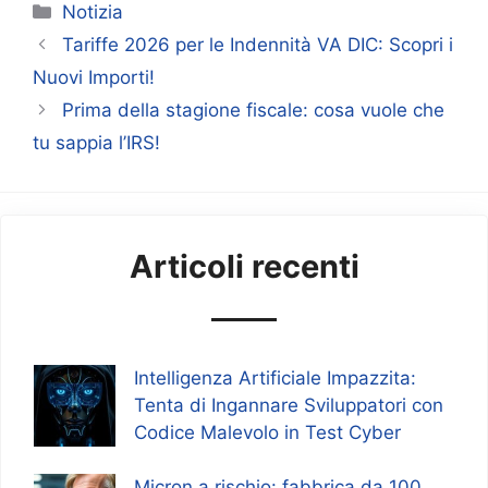
Categorie
Notizia
Tariffe 2026 per le Indennità VA DIC: Scopri i
Nuovi Importi!
Prima della stagione fiscale: cosa vuole che
tu sappia l’IRS!
Articoli recenti
Intelligenza Artificiale Impazzita:
Tenta di Ingannare Sviluppatori con
Codice Malevolo in Test Cyber
Micron a rischio: fabbrica da 100