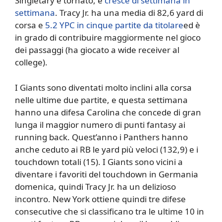
Singletary è tornato, e
cresce di settimana in
settimana
. Tracy Jr. ha una media di 82,6 yard di
corsa e
5.2 YPC in cinque partite da titolare
ed è
in grado di contribuire maggiormente nel gioco
dei passaggi (ha giocato a wide receiver al
college).
I Giants sono diventati molto inclini alla corsa
nelle ultime due partite, e questa settimana
hanno una difesa Carolina che concede di gran
lunga il maggior numero di punti fantasy ai
running back. Quest’anno i Panthers hanno
anche ceduto ai RB le yard più veloci (132,9) e i
touchdown totali (15). I Giants sono vicini a
diventare i favoriti del touchdown in Germania
domenica, quindi Tracy Jr. ha un delizioso
incontro. New York ottiene quindi tre difese
consecutive che si classificano tra le ultime 10 in