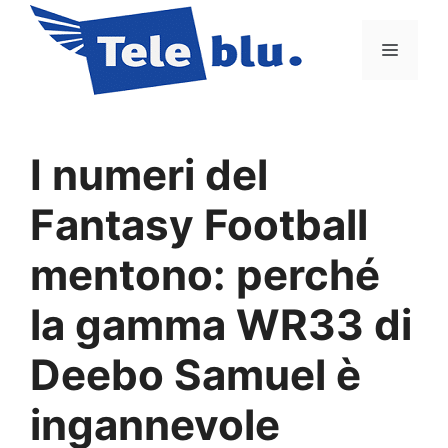
Vai
al
Menu
contenuto
I numeri del
Fantasy Football
mentono: perché
la gamma WR33 di
Deebo Samuel è
ingannevole