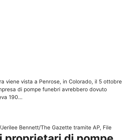
a viene vista a Penrose, in Colorado, il 5 ottobre
’impresa di pompe funebri avrebbero dovuto
geva 190…
/Jerilee Bennett/The Gazette tramite AP, File
 i proprietari di pompe