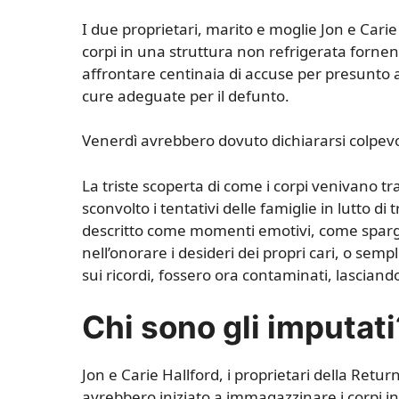
I due proprietari, marito e moglie Jon e Cari
corpi in una struttura non refrigerata fornen
affrontare centinaia di accuse per presunto a
cure adeguate per il defunto.
Venerdì avrebbero dovuto dichiararsi colpevo
La triste scoperta di come i corpi venivano t
sconvolto i tentativi delle famiglie in lutto 
descritto come momenti emotivi, come sparger
nell’onorare i desideri dei propri cari, o se
sui ricordi, fossero ora contaminati, lasciand
Chi sono gli imputati
Jon e Carie Hallford, i proprietari della Ret
avrebbero iniziato a immagazzinare i corpi in u