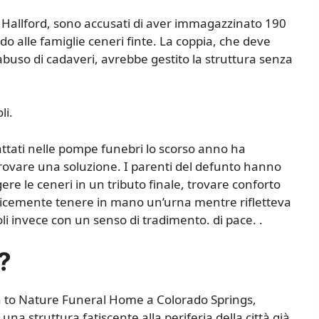
e Hallford, sono accusati di aver immagazzinato 190
do alle famiglie ceneri finte. La coppia, che deve
buso di cadaveri, avrebbe gestito la struttura senza
li.
rattati nelle pompe funebri lo scorso anno ha
di trovare una soluzione. I parenti del defunto hanno
e le ceneri in un tributo finale, trovare conforto
mplicemente tenere in mano un’urna mentre rifletteva
oli invece con un senso di tradimento. di pace. .
?
urn to Nature Funeral Home a Colorado Springs,
na struttura fatiscente alla periferia della città già