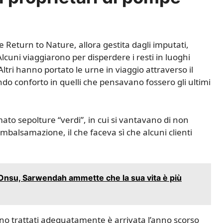
re Return to Nature, allora gestita dagli imputati,
Alcuni viaggiarono per disperdere i resti in luoghi
Altri hanno portato le urne in viaggio attraverso il
do conforto in quelli che pensavano fossero gli ultimi
to sepolture “verdi”, in cui si vantavano di non
’imbalsamazione, il che faceva sì che alcuni clienti
n Onsu, Sarwendah ammette che la sua vita è più
ano trattati adeguatamente è arrivata l’anno scorso