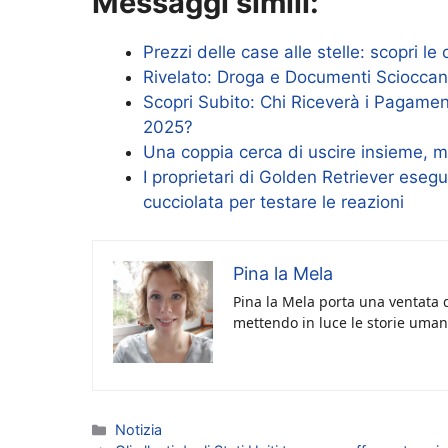
Messaggi simili:
Prezzi delle case alle stelle: scopri le
Rivelato: Droga e Documenti Sciocca
Scopri Subito: Chi Riceverà i Pagamen
2025?
Una coppia cerca di uscire insieme, 
I proprietari di Golden Retriever eseg
cucciolata per testare le reazioni
Pina la Mela
Pina la Mela porta una ventata d
mettendo in luce le storie umane
Categorie
Notizia