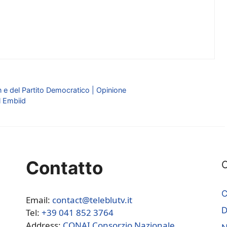
 e del Partito Democratico | Opinione
l Embiid
Contatto
C
C
Email:
contact@teleblutv.it
Tel:
+39 041 852 3764
Address:
CONAI Consorzio Nazionale