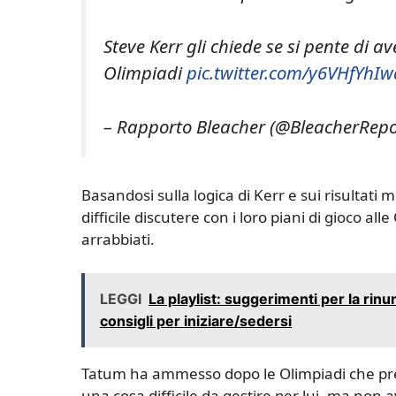
Steve Kerr gli chiede se si pente di 
Olimpiadi
pic.twitter.com/y6VHfYhIw
– Rapporto Bleacher (@BleacherRepo
Basandosi sulla logica di Kerr e sui risultati 
difficile discutere con i loro piani di gioco all
arrabbiati.
LEGGI
La playlist: suggerimenti per la rinu
consigli per iniziare/sedersi
Tatum ha ammesso dopo le Olimpiadi che pren
una cosa difficile da gestire per lui, ma non 