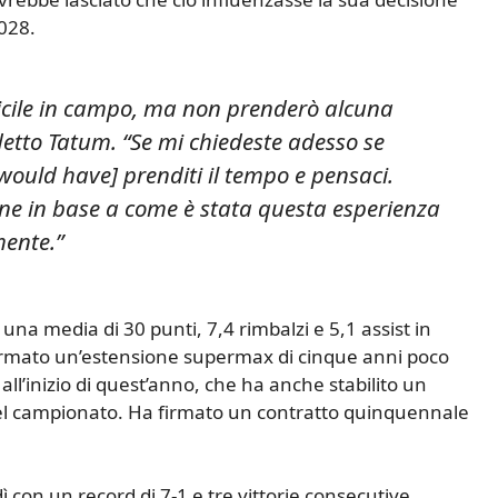
2028.
ficile in campo, ma non prenderò alcuna
detto Tatum. “Se mi chiedeste adesso se
ould have] prenditi il ​​tempo e pensaci.
ne in base a come è stata questa esperienza
mente.”
 una media di 30 punti, 7,4 rimbalzi e 5,1 assist in
irmato un’estensione supermax di cinque anni poco
ll’inizio di quest’anno, che ha anche stabilito un
a del campionato. Ha firmato un contratto quinquennale
dì con un record di 7-1 e tre vittorie consecutive.