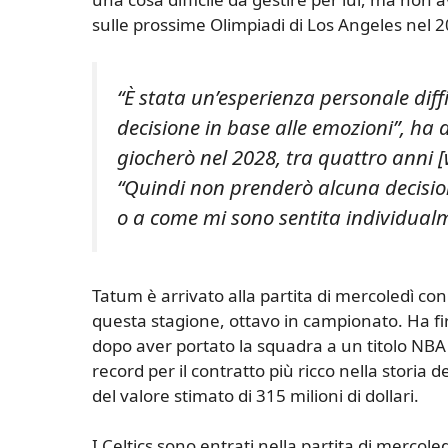
sulle prossime Olimpiadi di Los Angeles nel 
“È stata un’esperienza personale dif
decisione in base alle emozioni”, ha 
giocherò nel 2028, tra quattro anni [w
“Quindi non prenderò alcuna decisio
o a come mi sono sentita individual
Tatum è arrivato alla partita di mercoledì con
questa stagione, ottavo in campionato. Ha f
dopo aver portato la squadra a un titolo NBA a
record per il contratto più ricco nella stori
del valore stimato di 315 milioni di dollari.
I Celtics sono entrati nella partita di mercole