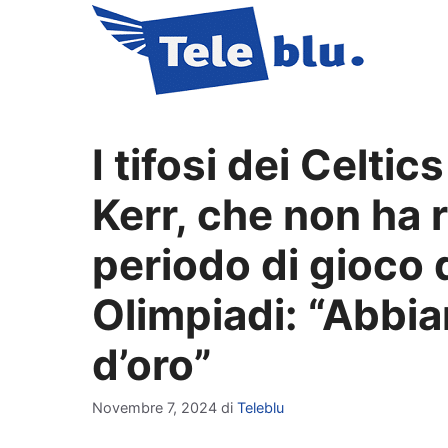
Vai
al
contenuto
I tifosi dei Celti
Kerr, che non ha r
periodo di gioco 
Olimpiadi: “Abbia
d’oro”
Novembre 7, 2024
di
Teleblu