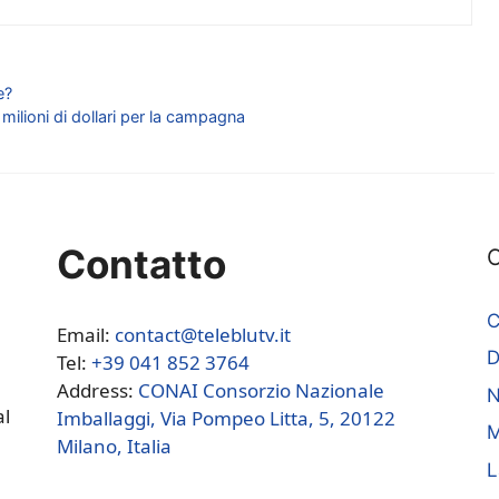
e?
 milioni di dollari per la campagna
Contatto
C
C
Email:
contact@teleblutv.it
Tel:
+39 041 852 3764
Address:
CONAI Consorzio Nazionale
N
al
Imballaggi, Via Pompeo Litta, 5, 20122
M
Milano, Italia
L