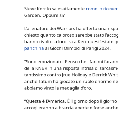
Steve Kerr lo sa esattamente
come lo ricever
Garden. Oppure sì?
L’allenatore dei Warriors ha offerto una risp
chiesto quanto caloroso sarebbe stato l’accogl
hanno rivolto la loro ira a Kerr quest’estate 
panchina
ai Giochi Olimpici di Parigi 2024.
“Sono emozionato. Penso che i fan mi faranno 
della KNBR in una risposta intrisa di sarcasmo
tantissimo contro Jrue Holiday e Derrick White
anche Tatum ha giocato un ruolo enorme nel pr
abbiamo vinto la medaglia d’oro.
“Questa è l’America. È il giorno dopo il giorno 
accoglieranno a braccia aperte e forse anch