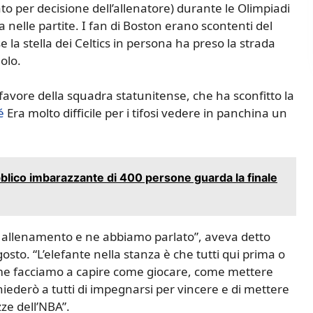
 per decisione dell’allenatore) durante le Olimpiadi
nelle partite. I fan di Boston erano scontenti del
e la stella dei Celtics in persona ha preso la strada
olo.
 favore della squadra statunitense, che ha sconfitto la
é
Era molto difficile per i tifosi vedere in panchina un
lico imbarazzante di 400 persone guarda la finale
o allenamento e ne abbiamo parlato”, aveva detto
osto. “L’elefante nella stanza è che tutti qui prima o
ome facciamo a capire come giocare, come mettere
iederò a tutti di impegnarsi per vincere e di mettere
zze dell’NBA”.