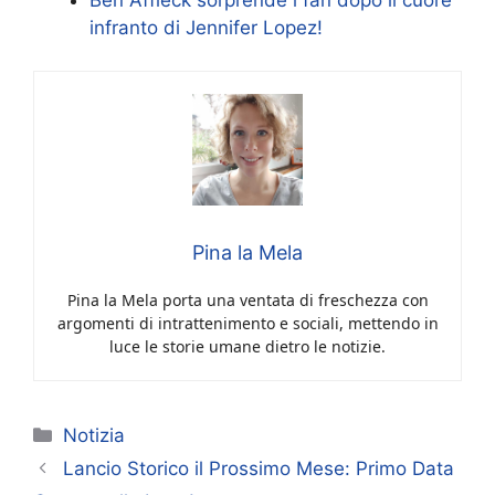
Ben Affleck sorprende i fan dopo il cuore
infranto di Jennifer Lopez!
Pina la Mela
Pina la Mela porta una ventata di freschezza con
argomenti di intrattenimento e sociali, mettendo in
luce le storie umane dietro le notizie.
Categorie
Notizia
Lancio Storico il Prossimo Mese: Primo Data