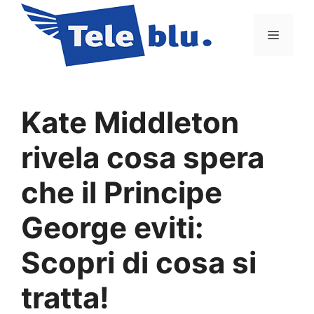
Vai
al
Menu
contenuto
Kate Middleton
rivela cosa spera
che il Principe
George eviti:
Scopri di cosa si
tratta!