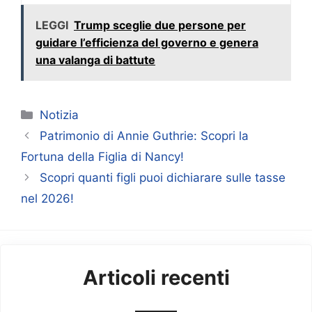
LEGGI
Trump sceglie due persone per
guidare l’efficienza del governo e genera
una valanga di battute
Categorie
Notizia
Patrimonio di Annie Guthrie: Scopri la
Fortuna della Figlia di Nancy!
Scopri quanti figli puoi dichiarare sulle tasse
nel 2026!
Articoli recenti