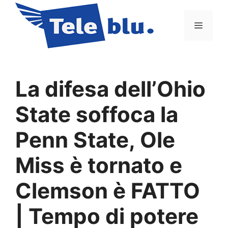
Vai
al
Menu
contenuto
La difesa dell’Ohio
State soffoca la
Penn State, Ole
Miss è tornato e
Clemson è FATTO
| Tempo di potere