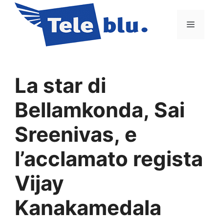
Vai
al
Menu
contenuto
La star di
Bellamkonda, Sai
Sreenivas, e
l’acclamato regista
Vijay
Kanakamedala