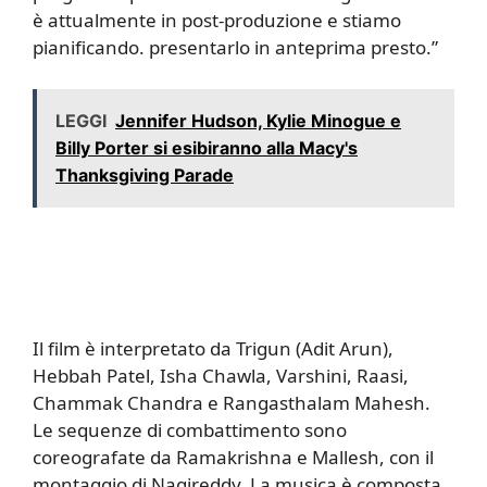
è attualmente in post-produzione e stiamo
pianificando. presentarlo in anteprima presto.”
LEGGI
Jennifer Hudson, Kylie Minogue e
Billy Porter si esibiranno alla Macy's
Thanksgiving Parade
Il film è interpretato da Trigun (Adit Arun),
Hebbah Patel, Isha Chawla, Varshini, Raasi,
Chammak Chandra e Rangasthalam Mahesh.
Le sequenze di combattimento sono
coreografate da Ramakrishna e Mallesh, con il
montaggio di Nagireddy. La musica è composta