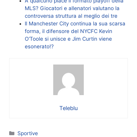
A qualcuno piace il formato playoff della
MLS? Giocatori e allenatori valutano la
controversa struttura al meglio dei tre
Il Manchester City continua la sua scarsa
forma, il difensore del NYCFC Kevin
O’Toole si unisce e Jim Curtin viene
esonerato!?
Teleblu
Categorie
Sportive