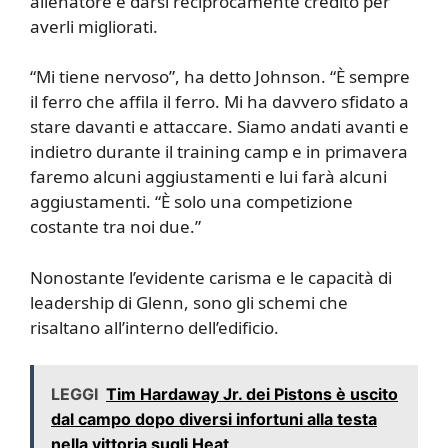
allenatore e darsi reciprocamente credito per
averli migliorati.
“Mi tiene nervoso”, ha detto Johnson. “È sempre
il ferro che affila il ferro. Mi ha davvero sfidato a
stare davanti e attaccare. Siamo andati avanti e
indietro durante il training camp e in primavera
faremo alcuni aggiustamenti e lui farà alcuni
aggiustamenti. “È solo una competizione
costante tra noi due.”
Nonostante l’evidente carisma e le capacità di
leadership di Glenn, sono gli schemi che
risaltano all’interno dell’edificio.
LEGGI
Tim Hardaway Jr. dei Pistons è uscito
dal campo dopo diversi infortuni alla testa
nella vittoria sugli Heat