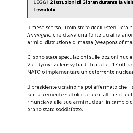
LEGGI
2 Istruzioni di Gibran durante la vis
Lewotobi
Il mese scorso, il ministero degli Esteri ucr
Immagine,
che citava una fonte ucraina anon
armi di distruzione di massa [weapons of mas
Ci sono state speculazioni sulle opzioni nucle
Volodymyr Zelensky ha dichiarato il 17 ottob
NATO o implementare un deterrente nuclea
Il presidente ucraino ha poi affermato che i
semplicemente sottolineando i fallimenti de
rinunciava alle sue armi nucleari in cambio 
erano state soddisfatte.