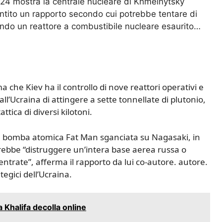
2024 mostra la centrale nucleare di Khmelnytsky
tito un rapporto secondo cui potrebbe tentare di
zzando un reattore a combustibile nucleare esaurito…
che Kiev ha il controllo di nove reattori operativi e
l’Ucraina di attingere a sette tonnellate di plutonio,
tica di diversi kilotoni.
a bomba atomica Fat Man sganciata su Nagasaki, in
ebbe “distruggere un’intera base aerea russa o
ncentrate”, afferma il rapporto da lui co-autore. autore.
tegici dell’Ucraina.
 Khalifa decolla online