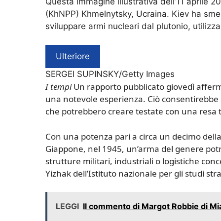
Questa immagine illustrativa dell’11 aprile 
(KhNPP) Khmelnytsky, Ucraina. Kiev ha smen
sviluppare armi nucleari dal plutonio, utili
Ulteriore
SERGEI SUPINSKY/Getty Images
I tempi
Un rapporto pubblicato giovedì afferma 
una notevole esperienza. Ciò consentirebbe al
che potrebbero creare testate con una resa tat
Con una potenza pari a circa un decimo dell
Giappone, nel 1945, un’arma del genere potr
strutture militari, industriali o logistiche co
Yizhak dell’Istituto nazionale per gli studi stra
LEGGI
Il commento di Margot Robbie di Mia