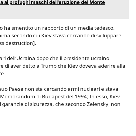
ita ai profughi maschi dell'eruzione del Monte
aino ha smentito un rapporto di un media tedesco.
ima secondo cui Kiev stava cercando di sviluppare
s destruction].
ari dell’Ucraina dopo che il presidente ucraino
re di aver detto a Trump che Kiev doveva aderire alla
re.
l suo Paese non sta cercando armi nucleari e stava
l Memorandum di Budapest del 1994; In esso, Kiev
di garanzie di sicurezza, che secondo Zelenskyj non