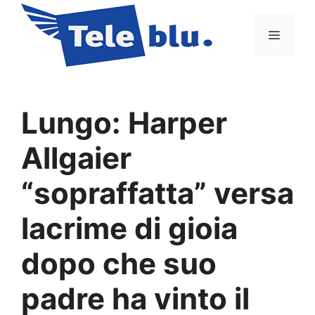
Vai
al
Menu
contenuto
Lungo: Harper
Allgaier
“sopraffatta” versa
lacrime di gioia
dopo che suo
padre ha vinto il