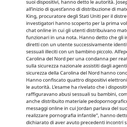
suoi dispositivi, hanno detto le autorità. Jose
all’inizio di quest’anno di distribuzione di ma
King, procuratore degli Stati Uniti per il distr
investigatori hanno scoperto per la prima vo
chat online in cui gli utenti distribuivano m
funzionari in una nota. Hanno detto che gli 
diretti con un utente successivamente identi
sessuali illeciti con un bambino piccolo. All’ep
Carolina del Nord per una condanna per reati 
sulla sicurezza nazionale assistiti dagli agen
sicurezza della Carolina del Nord hanno cond
Hanno confiscato quattro dispositivi elettro
le autorità. L’esame ha rivelato che i dispos
raffiguravano abusi sessuali su bambini, com
anche distribuito materiale pedopornografico 
messaggi online in cui Jordan parlava del su
realizzare pornografia infantile”, hanno dett
dichiarato di aver avuto precedenti incontri s