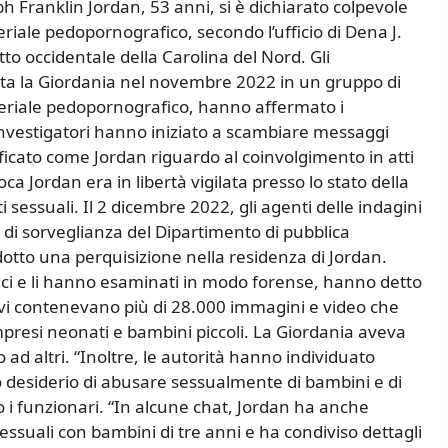
ph Franklin Jordan, 53 anni, si è dichiarato colpevole
teriale pedopornografico, secondo l’ufficio di Dena J.
etto occidentale della Carolina del Nord. Gli
lta la Giordania nel novembre 2022 in un gruppo di
ateriale pedopornografico, hanno affermato i
investigatori hanno iniziato a scambiare messaggi
ficato come Jordan riguardo al coinvolgimento in atti
oca Jordan era in libertà vigilata presso lo stato della
sessuali. Il 2 dicembre 2022, gli agenti delle indagini
ti di sorveglianza del Dipartimento di pubblica
otto una perquisizione nella residenza di Jordan.
nici e li hanno esaminati in modo forense, hanno detto
itivi contenevano più di 28.000 immagini e video che
presi neonati e bambini piccoli. La Giordania aveva
ad altri. “Inoltre, le autorità hanno individuato
o desiderio di abusare sessualmente di bambini e di
o i funzionari. “In alcune chat, Jordan ha anche
essuali con bambini di tre anni e ha condiviso dettagli