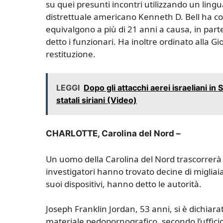
su quei presunti incontri utilizzando un ling
distrettuale americano Kenneth D. Bell ha c
equivalgono a più di 21 anni a causa, in part
detto i funzionari. Ha inoltre ordinato alla G
restituzione.
LEGGI
Dopo gli attacchi aerei israeliani in
statali siriani (Video)
CHARLOTTE, Carolina del Nord –
Un uomo della Carolina del Nord trascorrerà 
investigatori hanno trovato decine di migliaia
suoi dispositivi, hanno detto le autorità.
Joseph Franklin Jordan, 53 anni, si è dichiarat
materiale pedopornografico, secondo l’ufficio d