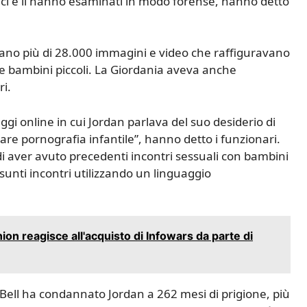
nici e li hanno esaminati in modo forense, hanno detto
evano più di 28.000 immagini e video che raffiguravano
e bambini piccoli. La Giordania aveva anche
ri.
gi online in cui Jordan parlava del suo desiderio di
re pornografia infantile”, hanno detto i funzionari.
di aver avuto precedenti incontri sessuali con bambini
esunti incontri utilizzando un linguaggio
ion reagisce all'acquisto di Infowars da parte di
 Bell ha condannato Jordan a 262 mesi di prigione, più