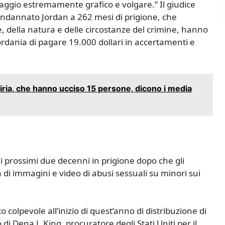
uaggio estremamente grafico e volgare.” Il giudice
ondannato Jordan a 262 mesi di prigione, che
e, della natura e delle circostanze del crimine, hanno
iordania di pagare 19.000 dollari in accertamenti e
 Siria, che hanno ucciso 15 persone, dicono i media
i prossimi due decenni in prigione dopo che gli
 di immagini e video di abusi sessuali su minori sui
o colpevole all’inizio di quest’anno di distribuzione di
i Dena J. King, procuratore degli Stati Uniti per il