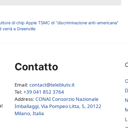
oduttore di chip Apple TSMC di “discriminazione anti-americana”
d verrà a Greenville
Contatto
C
C
Email:
contact@teleblutv.it
Tel:
+39 041 852 3764
Address:
CONAI Consorzio Nazionale
N
al
Imballaggi, Via Pompeo Litta, 5, 20122
M
Milano, Italia
L