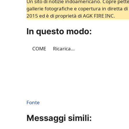
Un sito di notizie indoamericano. Copre pettego
gallerie fotografiche e copertura in diretta di
2015 ed è di proprietà di AGK FIRE INC.
In questo modo:
COME
Ricarica…
Fonte
Messaggi simili: