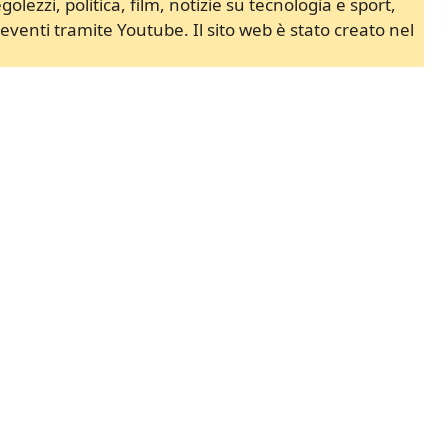
lezzi, politica, film, notizie su tecnologia e sport,
 eventi tramite Youtube. Il sito web è stato creato nel