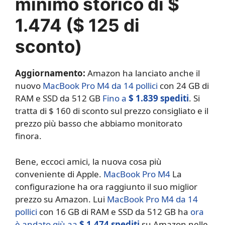
minimo storico di $
1.474 ($ 125 di
sconto)
Aggiornamento:
Amazon ha lanciato anche il
nuovo
MacBook Pro M4 da 14 pollici
con 24 GB di
RAM e SSD da 512 GB
Fino a
$ 1.839 spediti
. Si
tratta di $ 160 di sconto sul prezzo consigliato e il
prezzo più basso che abbiamo monitorato
finora.
Bene, eccoci amici, la nuova cosa più
conveniente di Apple.
MacBook Pro M4
La
configurazione ha ora raggiunto il suo miglior
prezzo su Amazon. Lui
MacBook Pro M4 da 14
pollici
con 16 GB di RAM e SSD da 512 GB ha
ora
è andato giù aa
$ 1.474 spediti
su Amazon nelle