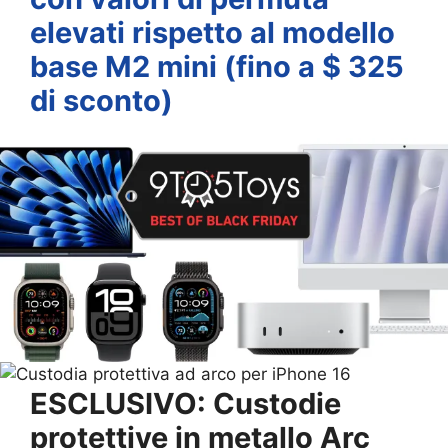
elevati rispetto al modello
base M2 mini (fino a $ 325
di sconto)
ESCLUSIVO:
Custodie
protettive in metallo Arc