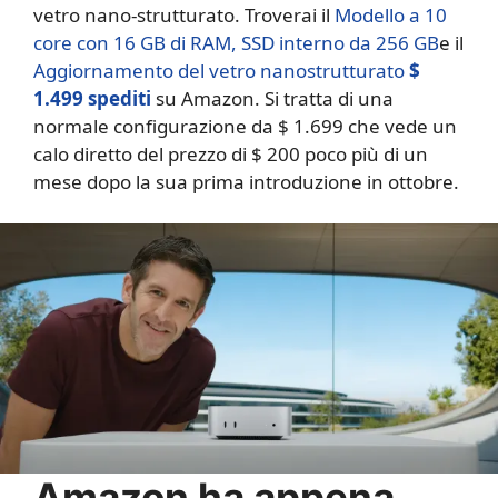
vetro nano-strutturato. Troverai il
Modello a 10
core con 16 GB di RAM, SSD interno da 256 GB
e il
Aggiornamento del vetro nanostrutturato
$
1.499 spediti
su Amazon. Si tratta di una
normale configurazione da $ 1.699 che vede un
calo diretto del prezzo di $ 200 poco più di un
mese dopo la sua prima introduzione in ottobre.
Amazon ha appena