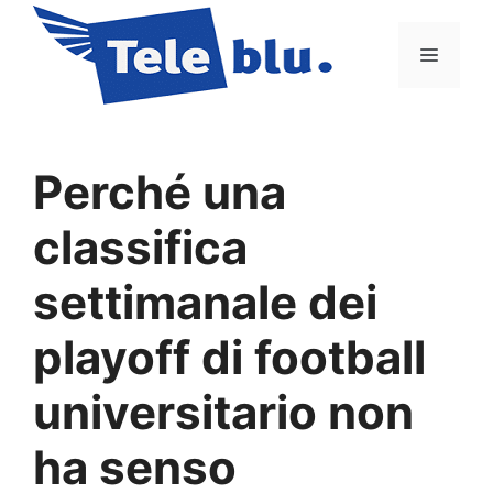
Vai
al
Menu
contenuto
Perché una
classifica
settimanale dei
playoff di football
universitario non
ha senso