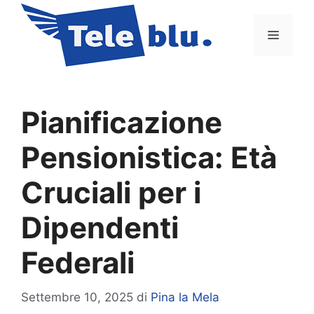
Vai
al
Menu
contenuto
Pianificazione
Pensionistica: Età
Cruciali per i
Dipendenti
Federali
Settembre 10, 2025
di
Pina la Mela