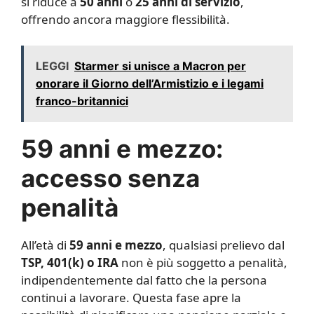
si riduce a
50 anni
o
25 anni di servizio
,
offrendo ancora maggiore flessibilità.
LEGGI
Starmer si unisce a Macron per
onorare il Giorno dell’Armistizio e i legami
franco-britannici
59 anni e mezzo:
accesso senza
penalità
All’età di
59 anni e mezzo
, qualsiasi prelievo dal
TSP, 401(k) o IRA
non è più soggetto a penalità,
indipendentemente dal fatto che la persona
continui a lavorare. Questa fase apre la