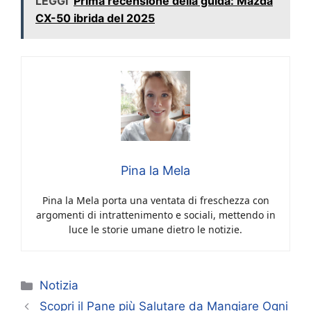
LEGGI
Prima recensione della guida: Mazda
CX-50 ibrida del 2025
Pina la Mela
Pina la Mela porta una ventata di freschezza con
argomenti di intrattenimento e sociali, mettendo in
luce le storie umane dietro le notizie.
Categorie
Notizia
Scopri il Pane più Salutare da Mangiare Ogni