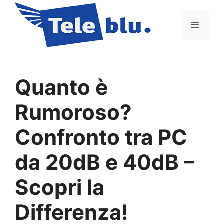
Vai
al
Menu
contenuto
Quanto è
Rumoroso?
Confronto tra PC
da 20dB e 40dB –
Scopri la
Differenza!