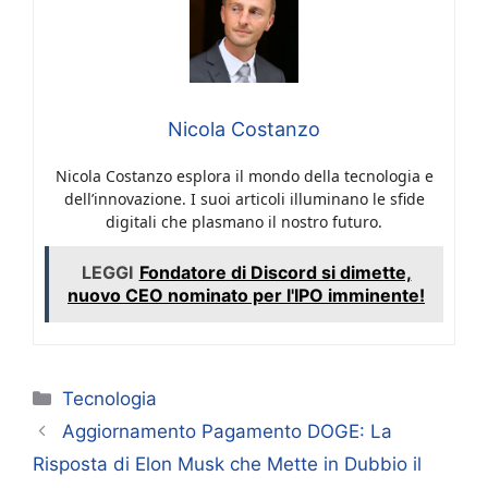
Nicola Costanzo
Nicola Costanzo esplora il mondo della tecnologia e
dell’innovazione. I suoi articoli illuminano le sfide
digitali che plasmano il nostro futuro.
LEGGI
Fondatore di Discord si dimette,
nuovo CEO nominato per l'IPO imminente!
Categorie
Tecnologia
Aggiornamento Pagamento DOGE: La
Risposta di Elon Musk che Mette in Dubbio il