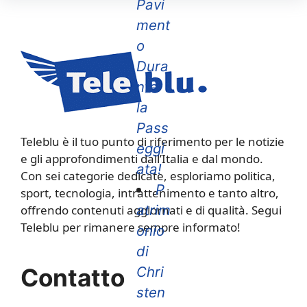
Pavi
ment
o
Dura
nte
la
Pass
Teleblu è il tuo punto di riferimento per le notizie
eggi
e gli approfondimenti dall’Italia e dal mondo.
ata!
Con sei categorie dedicate, esploriamo politica,
P
sport, tecnologia, intrattenimento e tanto altro,
atrim
offrendo contenuti aggiornati e di qualità. Segui
Teleblu per rimanere sempre informato!
onio
di
Contatto
Chri
sten