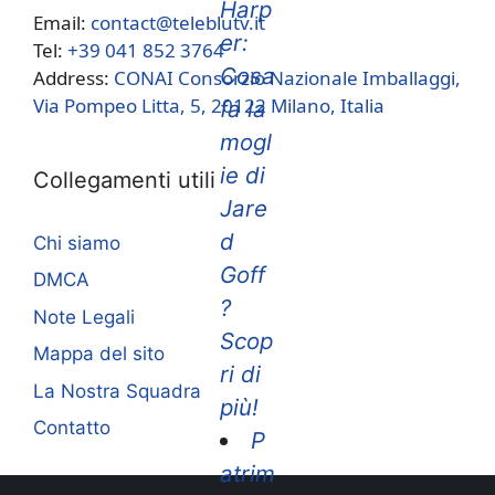
Harp
Email:
contact@teleblutv.it
er:
Tel:
+39 041 852 3764
Cosa
Address:
CONAI Consorzio Nazionale Imballaggi,
Via Pompeo Litta, 5, 20122 Milano, Italia
fa la
mogl
ie di
Collegamenti utili
Jare
d
Chi siamo
Goff
DMCA
?
Note Legali
Scop
Mappa del sito
ri di
La Nostra Squadra
più!
Contatto
P
atrim