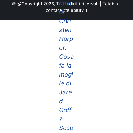
onio
© @Copyright 2026, Tutti i diritti riservati |
Teleblu
-
contact@teleblutv.it
di
Chri
sten
Harp
er:
Cosa
fa la
mogl
ie di
Jare
d
Goff
?
Scop