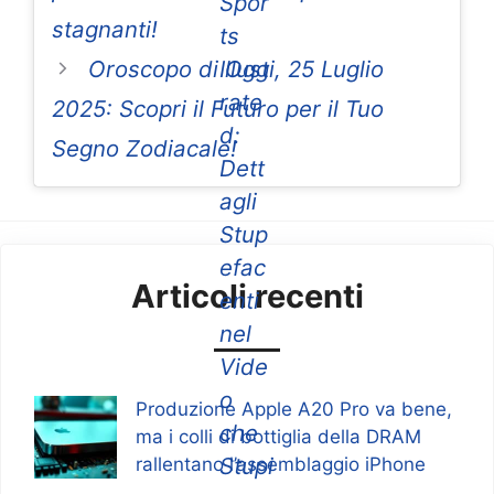
Spor
stagnanti!
ts
Oroscopo di Oggi, 25 Luglio
Illust
rate
2025: Scopri il Futuro per il Tuo
d:
Segno Zodiacale!
Dett
agli
Stup
efac
Articoli recenti
enti
nel
Vide
o
Produzione Apple A20 Pro va bene,
che
ma i colli di bottiglia della DRAM
Stupi
rallentano l’assemblaggio iPhone