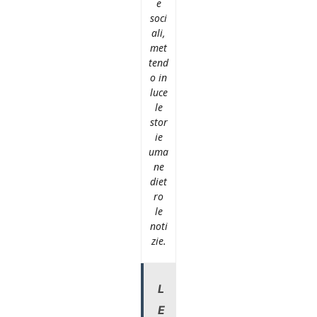
e
soci
ali,
met
tend
o in
luce
le
stor
ie
uma
ne
diet
ro
le
noti
zie.
L
E