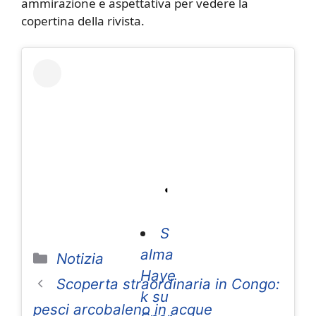
ammirazione e aspettativa per vedere la
copertina della rivista.
S
alma
Categorie
Notizia
Haye
Scoperta straordinaria in Congo:
k su
pesci arcobaleno in acque