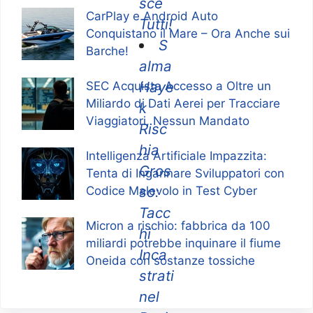
sce
CarPlay e Android Auto
Tutti!
Conquistano il Mare – Ora Anche sui
S
Barche!
alma
Haye
SEC Acquista Accesso a Oltre un
Miliardo di Dati Aerei per Tracciare
k
Viaggiatori, Nessun Mandato
Risc
hia
Intelligenza Artificiale Impazzita:
Gros
Tenta di Ingannare Sviluppatori con
so:
Codice Malevolo in Test Cyber
Tacc
Micron a rischio: fabbrica da 100
hi
miliardi potrebbe inquinare il fiume
Inca
Oneida con sostanze tossiche
strati
nel