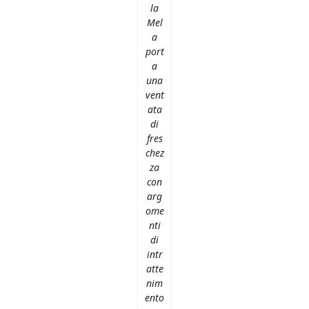
la
Mel
a
port
a
una
vent
ata
di
fres
chez
za
con
arg
ome
nti
di
intr
atte
nim
ento