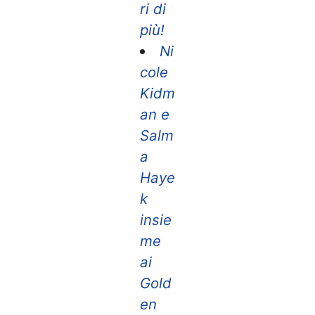
ri di
più!
Ni
cole
Kidm
an e
Salm
a
Haye
k
insie
me
ai
Gold
en