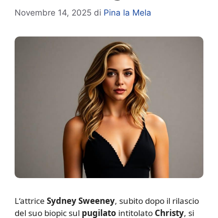
Novembre 14, 2025
di
Pina la Mela
L
‘attrice
Sydney Sweeney
, subito dopo il rilascio
del suo biopic sul
pugilato
intitolato
Christy
, si