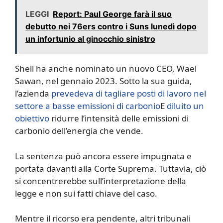
LEGGI
Report: Paul George farà il suo
debutto nei 76ers contro i Suns lunedì dopo
un infortunio al ginocchio sinistro
Shell ha anche nominato un nuovo CEO, Wael
Sawan, nel gennaio 2023. Sotto la sua guida,
l’azienda
prevedeva di tagliare posti di lavoro nel
settore a basse emissioni di carbonio
E
diluito un
obiettivo
ridurre l’intensità delle emissioni di
carbonio dell’energia che vende.
La sentenza può ancora essere impugnata e
portata davanti alla Corte Suprema. Tuttavia, ciò
si concentrerebbe sull’interpretazione della
legge e non sui fatti chiave del caso.
Mentre il ricorso era pendente, altri tribunali