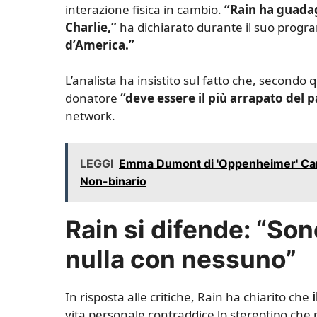
interazione fisica in cambio.
“Rain ha guadag
Charlie,”
ha dichiarato durante il suo prog
d’America.”
L’analista ha insistito sul fatto che, secondo
donatore
“deve essere il più arrapato del 
network.
LEGGI
Emma Dumont di 'Oppenheimer' Cam
Non-binario
Rain si difende: “Son
nulla con nessuno”
In risposta alle critiche, Rain ha chiarito che
vita personale contraddice lo stereotipo ch