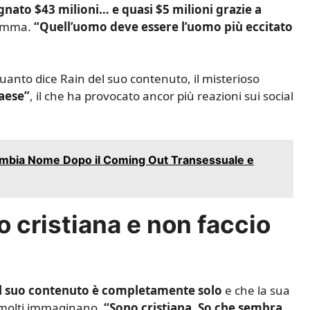
nato $43 milioni… e quasi $5 milioni grazie a
ramma.
“Quell’uomo deve essere l’uomo più eccitato
 quanto dice Rain del suo contenuto, il misterioso
paese”
, il che ha provocato ancor più reazioni sui social
bia Nome Dopo il Coming Out Transessuale e
o cristiana e non faccio
il suo contenuto è completamente solo
e che la sua
e molti immaginano.
“Sono cristiana. So che sembra