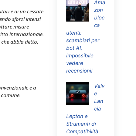
Ama
zon
tari e di un cessate
bloc
endo sforzi intensi
ca
ottare misure
utenti:
itto internazionale.
scambiati per
 che abbia detto.
bot AI,
impossibile
vedere
recensioni!
Valv
onvenzionale e a
e
o comune.
Lan
cia
Lepton e
Strumenti di
Compatibilità