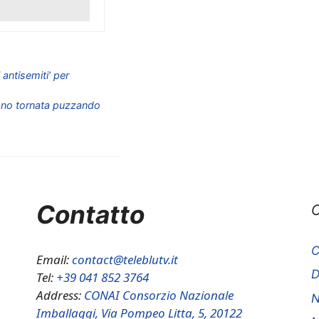
i antisemiti’ per
“Sono tornata puzzando
Contatto
C
C
Email:
contact@teleblutv.it
Tel:
+39 041 852 3764
Address:
CONAI Consorzio Nazionale
N
Imballaggi, Via Pompeo Litta, 5, 20122