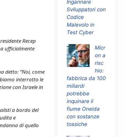
Ingannare
Sviluppatori con
Codice
Malevolo in
Test Cyber
presidente Recep
Micr
a ufficialmente
on a
risc
hio:
ha detto: “Noi, come
fabbrica da 100
biamo interrotto le
miliardi
ione con Israele in
potrebbe
inquinare il
fiume Oneida
listi a bordo del
con sostanze
audita e
tossiche
ondanna di quello