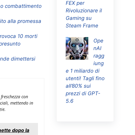
FEX per
rimo combattimento
Rivoluzionare il
Gaming su
uito alla promessa
Steam Frame
provoca 10 morti
Ope
 presunto
nAI
ragg
ende dimettersi
iung
e 1 miliardo di
utenti! Tagli fino
all’80% sui
prezzi di GPT-
 freschezza con
5.6
ciali, mettendo in
zie.
mette dopo la