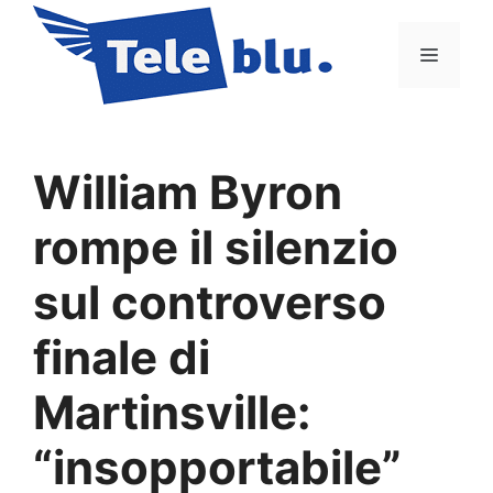
Vai
al
Menu
contenuto
William Byron
rompe il silenzio
sul controverso
finale di
Martinsville:
“insopportabile”