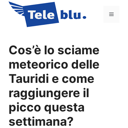
Vai
al
Menu
contenuto
Cos’è lo sciame
meteorico delle
Tauridi e come
raggiungere il
picco questa
settimana?