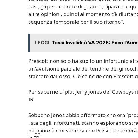
casi, gli permettono di guarire, riparare e qu
altre opinioni, quindi al momento c’è riluttan
sequenza temporale per il suo ritorno”.
LEGGI
Tassi Invalidità VA 2025: Ecco l'Au
Prescott non solo ha subito un infortunio al
un’avulsione parziale del tendine del ginocchio
staccato dall’osso. Ciò coincide con Prescott
Per saperne di più: Jerry Jones dei Cowboys ri
IR
Sebbene Jones abbia affermato che era “proba
lista degli infortunati, stanno esplorando st
peggiore è che sembra che Prescott perderà a