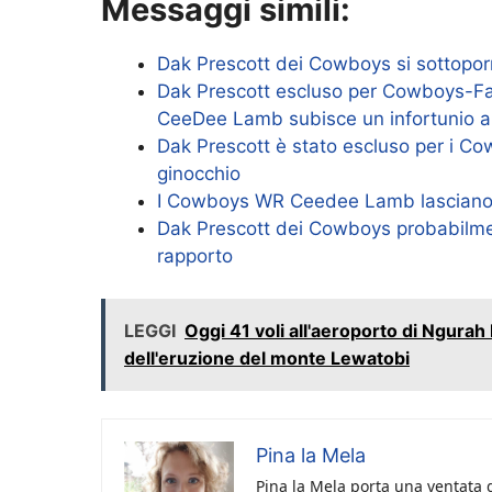
Messaggi simili:
Dak Prescott dei Cowboys si sottoporrà
Dak Prescott escluso per Cowboys-Fal
CeeDee Lamb subisce un infortunio al
Dak Prescott è stato escluso per i Co
ginocchio
I Cowboys WR Ceedee Lamb lasciano il
Dak Prescott dei Cowboys probabilment
rapporto
LEGGI
Oggi 41 voli all'aeroporto di Ngurah
dell'eruzione del monte Lewatobi
Pina la Mela
Pina la Mela porta una ventata d