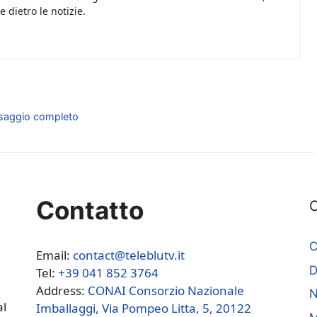
 dietro le notizie.
essaggio completo
Contatto
C
C
Email:
contact@teleblutv.it
Tel:
+39 041 852 3764
Address:
CONAI Consorzio Nazionale
N
al
Imballaggi, Via Pompeo Litta, 5, 20122