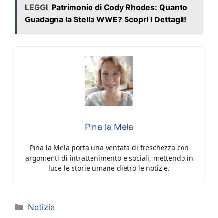
LEGGI
Patrimonio di Cody Rhodes: Quanto
Guadagna la Stella WWE? Scopri i Dettagli!
Pina la Mela
Pina la Mela porta una ventata di freschezza con
argomenti di intrattenimento e sociali, mettendo in
luce le storie umane dietro le notizie.
Categorie
Notizia