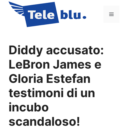
Vai
al
Menu
contenuto
Diddy accusato:
LeBron James e
Gloria Estefan
testimoni di un
incubo
scandaloso!