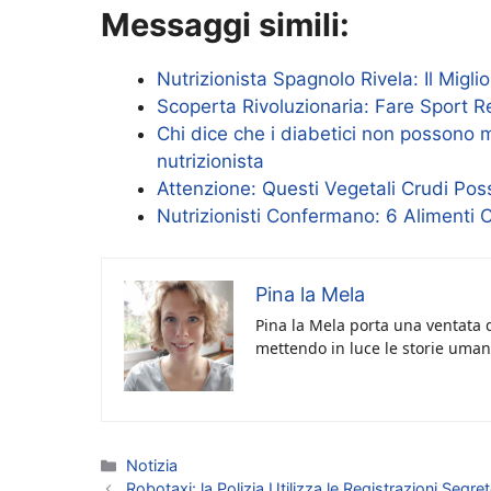
Messaggi simili:
Nutrizionista Spagnolo Rivela: Il Migli
Scoperta Rivoluzionaria: Fare Sport R
Chi dice che i diabetici non possono 
nutrizionista
Attenzione: Questi Vegetali Crudi Poss
Nutrizionisti Confermano: 6 Alimenti 
Pina la Mela
Pina la Mela porta una ventata d
mettendo in luce le storie umane
Categorie
Notizia
Robotaxi: la Polizia Utilizza le Registrazioni Seg