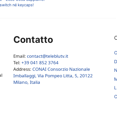
 switch né keycaps!
Contatto
C
C
Email:
contact@teleblutv.it
Tel:
+39 041 852 3764
Address:
CONAI Consorzio Nazionale
N
al
Imballaggi, Via Pompeo Litta, 5, 20122
M
Milano, Italia
L
C