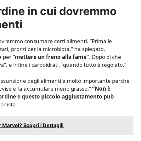
ordine in cui dovremmo
menti
i dovremmo consumare certi alimenti. “Prima le
tati, pronti per la microbiota,” ha spiegato.
e per
“mettere un freno alla fame”
. Dopo di che
va”, e infine i carboidrati, “quando tutto è regolato.”
ssunzione degli alimenti è molto importante perché
mprovvise e fa accumulare meno grasso.”
“Non è
’ordine e questo piccolo aggiustamento può
ionista.
r Marvel? Scopri i Dettagli!