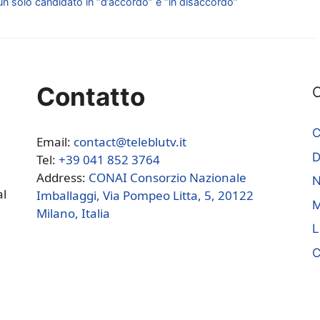
r un solo candidato in “d’accordo” e “in disaccordo”
Contatto
C
C
Email:
contact@teleblutv.it
Tel:
+39 041 852 3764
Address:
CONAI Consorzio Nazionale
N
al
Imballaggi, Via Pompeo Litta, 5, 20122
M
Milano, Italia
L
C