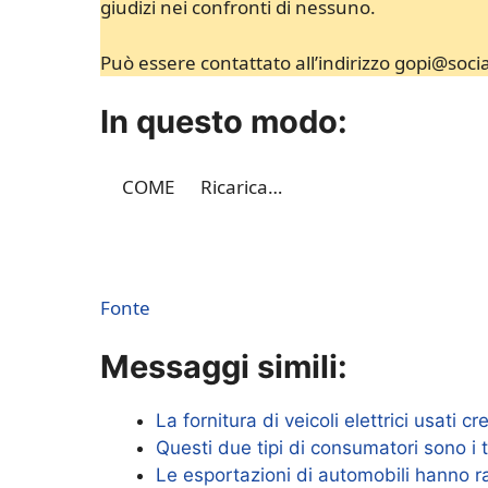
giudizi nei confronti di nessuno.
Può essere contattato all’indirizzo gopi@soc
In questo modo:
COME
Ricarica…
Fonte
Messaggi simili:
La fornitura di veicoli elettrici usati
Questi due tipi di consumatori sono i 
Le esportazioni di automobili hanno 