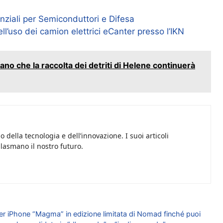
nziali per Semiconduttori e Difesa
ll’uso dei camion elettrici eCanter presso l’IKN
mano che la raccolta dei detriti di Helene continuerà
 della tecnologia e dell’innovazione. I suoi articoli
plasmano il nostro futuro.
 per iPhone “Magma” in edizione limitata di Nomad finché puoi