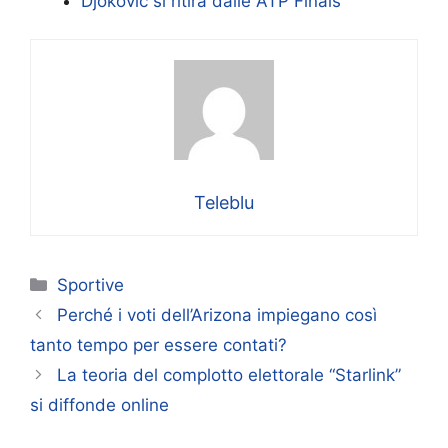
Djokovic si ritira dalle ATP Finals
Teleblu
Categorie
Sportive
Perché i voti dell’Arizona impiegano così
tanto tempo per essere contati?
La teoria del complotto elettorale “Starlink”
si diffonde online