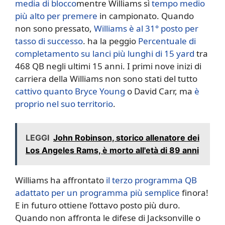
media di blocco
mentre Williams sì
tempo medio
più alto per premere
in campionato. Quando
non sono pressato,
Williams è al 31° posto per
tasso di successo
. ha la peggio
Percentuale di
completamento su lanci più lunghi di 15 yard
tra
468 QB negli ultimi 15 anni. I primi nove inizi di
carriera della Williams non sono stati del tutto
cattivo quanto Bryce Young
o David Carr, ma
è
proprio nel suo territorio
.
LEGGI
John Robinson, storico allenatore dei
Los Angeles Rams, è morto all'età di 89 anni
Williams ha affrontato
il terzo programma QB
adattato per un programma più semplice
finora!
E in futuro ottiene l’ottavo posto più duro.
Quando non affronta le difese di Jacksonville o