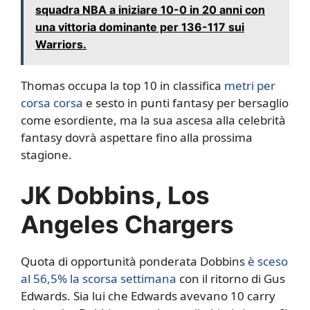
squadra NBA a iniziare 10-0 in 20 anni con
una vittoria dominante per 136-117 sui
Warriors.
Thomas occupa la top 10 in classifica
metri per
corsa corsa
e sesto in punti fantasy per bersaglio
come esordiente, ma la sua ascesa alla celebrità
fantasy dovrà aspettare fino alla prossima
stagione.
JK Dobbins, Los
Angeles Chargers
Quota di opportunità ponderata Dobbins
è sceso
al 56,5% la scorsa settimana
con il ritorno di Gus
Edwards. Sia lui che Edwards avevano 10 carry