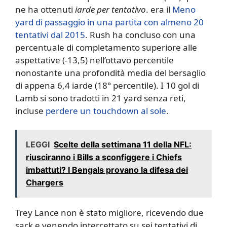
ne ha ottenuti
iarde per tentativo
. era il
Meno
yard di passaggio in una partita con almeno 20
tentativi dal 2015
. Rush ha concluso con una
percentuale di completamento superiore alle
aspettative (-13,5) nell’ottavo percentile
nonostante una profondità media del bersaglio
di appena 6,4 iarde (18° percentile). I 10 gol di
Lamb si sono tradotti in 21 yard senza reti,
incluse
perdere un touchdown al sole
.
LEGGI
Scelte della settimana 11 della NFL:
riusciranno i Bills a sconfiggere i Chiefs
imbattuti? I Bengals provano la difesa dei
Chargers
Trey Lance non è stato migliore, ricevendo due
sack e venendo intercettato su sei tentativi di