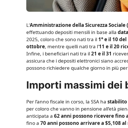
L
‘
Amministrazione della Sicurezza Sociale 
effettuando depositi mensili in base alla
data
2025, coloro che sono nati tra il
1° e il 10 de
ottobre
, mentre quelli nati tra l’
11 e il 20 r
Infine, i beneficiari nati tra il
21 e il 31
riceve
assicura che i depositi elettronici siano accred
possono richiedere qualche giorno in più per
Importi massimi dei b
Per l’anno fiscale in corso, la SSA ha
stabilit
per coloro che vanno in pensione all’età pie
anticipata a
62 anni possono ricevere fino 
fino a
70 anni possono arrivare a $5,108 a