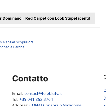
 Dominano il Red Carpet con Look Stupefacenti!
s e ansia! Scoprili ora!
 Idoneo e Perché
Contatto
C
C
Email:
contact@teleblutv.it
Tel:
+39 041 852 3764
Address:
CONAI Consorzio Nazionale