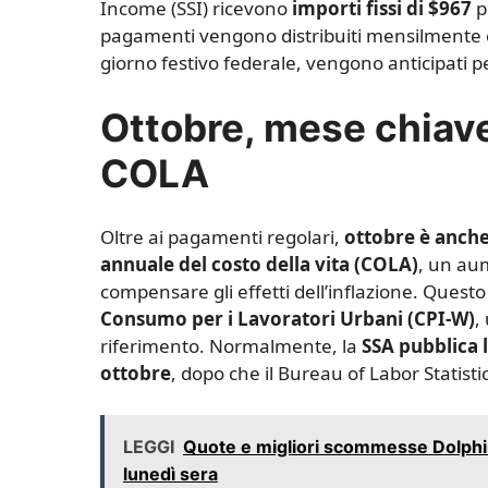
Income (SSI) ricevono
importi fissi di $967
pe
pagamenti vengono distribuiti mensilmente e
giorno festivo federale, vengono anticipati p
Ottobre, mese chiave
COLA
Oltre ai pagamenti regolari,
ottobre è anche
annuale del costo della vita (COLA)
, un au
compensare gli effetti dell’inflazione. Questo
Consumo per i Lavoratori Urbani (CPI-W)
,
riferimento. Normalmente, la
SSA pubblica 
ottobre
, dopo che il Bureau of Labor Statistics
LEGGI
Quote e migliori scommesse Dolphins 
lunedì sera