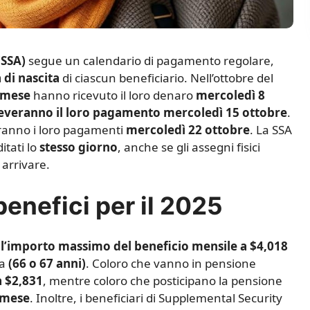
(SSA)
segue un calendario di pagamento regolare,
 di nascita
di ciascun beneficiario. Nell’ottobre del
l mese
hanno ricevuto il loro denaro
mercoledì 8
iceveranno il loro pagamento mercoledì 15 ottobre
.
ranno i loro pagamenti
mercoledì 22 ottobre
. La SSA
itati lo
stesso giorno
, anche se gli assegni fisici
 arrivare.
enefici per il 2025
o l’importo massimo del beneficio mensile a $4,018
na
(66 o 67 anni)
. Coloro che vanno in pensione
a $2,831
, mentre coloro che posticipano la pensione
l mese
. Inoltre, i beneficiari di Supplemental Security