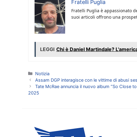
Fratelli Puglia
Fratelli Puglia è appassionato de
suoi articoli offrono una prospet
LEGGI
Chi è Daniel Martindale? L'america
Categorie
Notizia
Assam DGP interagisce con le vittime di abusi ses
Tate McRae annuncia il nuovo album “So Close to W
2025