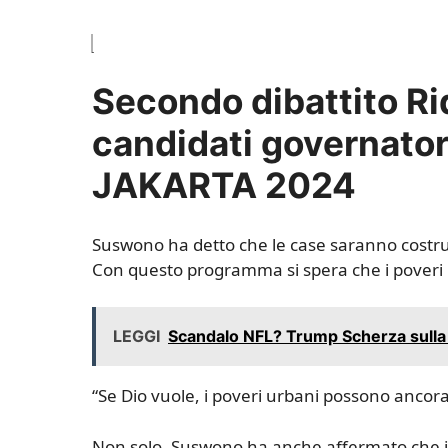
Secondo dibattito R
candidati governator
JAKARTA 2024
Suswono ha detto che le case saranno costruite
Con questo programma si spera che i poveri p
LEGGI
Scandalo NFL? Trump Scherza sulla V
“Se Dio vuole, i poveri urbani possono ancora v
Non solo, Suswono ha anche affermato che i p