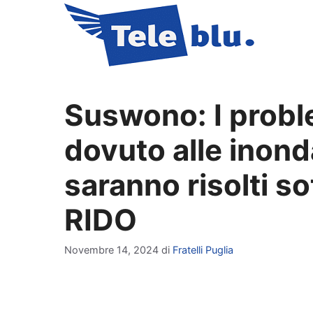
Vai
al
contenuto
Suswono: I problem
dovuto alle inond
saranno risolti so
RIDO
Novembre 14, 2024
di
Fratelli Puglia