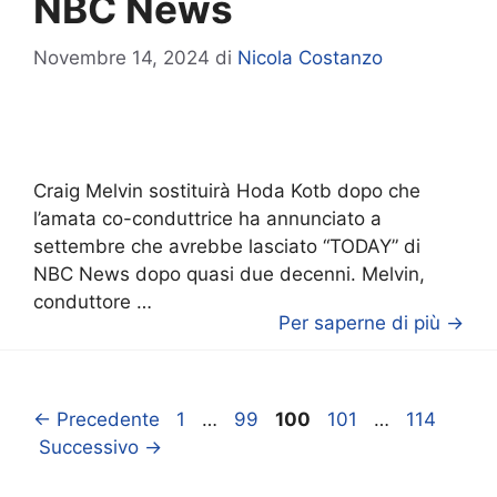
NBC News
Novembre 14, 2024
di
Nicola Costanzo
Craig Melvin sostituirà Hoda Kotb dopo che
l’amata co-conduttrice ha annunciato a
settembre che avrebbe lasciato “TODAY” di
NBC News dopo quasi due decenni. Melvin,
conduttore …
Per saperne di più →
Pagina
Pagina
Pagina
Pagina
Pagina
←
Precedente
1
…
99
100
101
…
114
Successivo
→